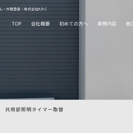
外壁塗装｜株式会社K.R.C
TOP
会社概要
初めての方へ
業務内容
施
 共用部照明タイマー取替